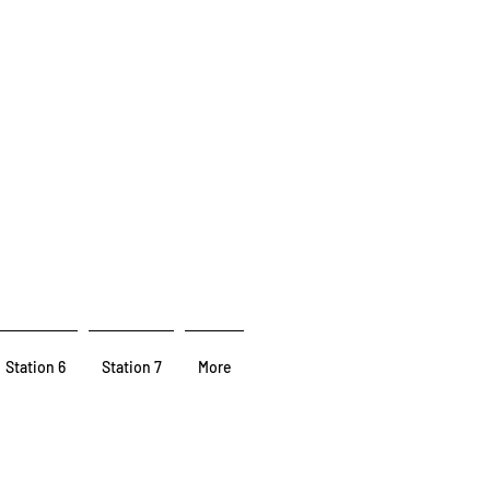
Station 6
Station 7
More