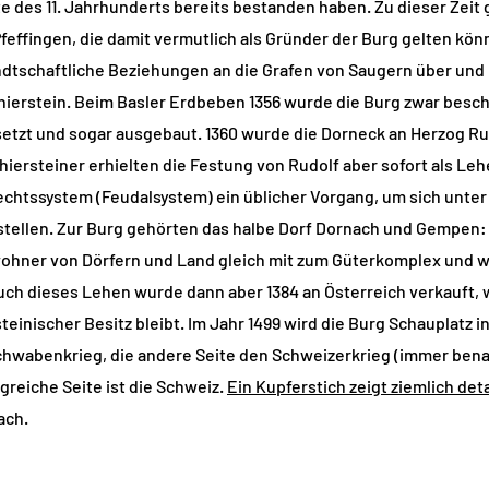
e des 11. Jahrhunderts bereits bestanden haben. Zu dieser Zeit
effingen, die damit vermutlich als Gründer der Burg gelten kön
dtschaftliche Beziehungen an die Grafen von Saugern über und 
hierstein. Beim Basler Erdbeben 1356 wurde die Burg zwar besch
etzt und sogar ausgebaut. 1360 wurde die Dorneck an Herzog Rud
hiersteiner erhielten die Festung von Rudolf aber sofort als Le
echtssystem (Feudalsystem) ein üblicher Vorgang, um sich unter
stellen. Zur Burg gehörten das halbe Dorf Dornach und Gempen: 
ewohner von Dörfern und Land gleich mit zum Güterkomplex un
uch dieses Lehen wurde dann aber 1384 an Österreich verkauft, 
teinischer Besitz bleibt. Im Jahr 1499 wird die Burg Schauplatz 
Schwabenkrieg, die andere Seite den Schweizerkrieg (immer ben
egreiche Seite ist die Schweiz.
Ein Kupferstich zeigt ziemlich detai
ach.