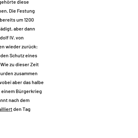
 gehörte diese
nen. Die Festung
bereits um 1200
ädigt, aber dann
olf IV. von
hen wieder zurück:
 den Schutz eines
Wie zu dieser Zeit
d wurden zusammen
wobei aber das halbe
in einem Bürgerkrieg
annt nach dem
lliert
den Tag